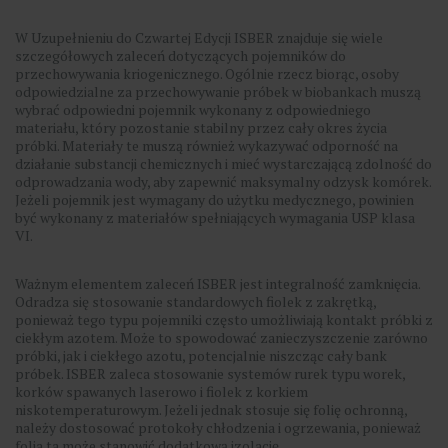
W Uzupełnieniu do Czwartej Edycji ISBER znajduje się wiele
szczegółowych zaleceń dotyczących pojemników do
przechowywania kriogenicznego. Ogólnie rzecz biorąc, osoby
odpowiedzialne za przechowywanie próbek w biobankach muszą
wybrać odpowiedni pojemnik wykonany z odpowiedniego
materiału, który pozostanie stabilny przez cały okres życia
próbki. Materiały te muszą również wykazywać odporność na
działanie substancji chemicznych i mieć wystarczającą zdolność do
odprowadzania wody, aby zapewnić maksymalny odzysk komórek.
Jeżeli pojemnik jest wymagany do użytku medycznego, powinien
być wykonany z materiałów spełniających wymagania USP klasa
VI.
Ważnym elementem zaleceń ISBER jest integralność zamknięcia.
Odradza się stosowanie standardowych fiolek z zakrętką,
ponieważ tego typu pojemniki często umożliwiają kontakt próbki z
ciekłym azotem. Może to spowodować zanieczyszczenie zarówno
próbki, jak i ciekłego azotu, potencjalnie niszcząc cały bank
próbek. ISBER zaleca stosowanie systemów rurek typu worek,
korków spawanych laserowo i fiolek z korkiem
niskotemperaturowym. Jeżeli jednak stosuje się folię ochronną,
należy dostosować protokoły chłodzenia i ogrzewania, ponieważ
folia ta może stanowić dodatkową izolację.