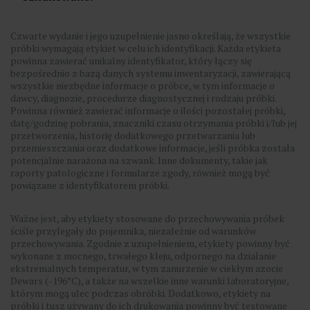
Czwarte wydanie i jego uzupełnienie jasno określają, że wszystkie
próbki wymagają etykiet w celu ich identyfikacji. Każda etykieta
powinna zawierać unikalny identyfikator, który łączy się
bezpośrednio z bazą danych systemu inwentaryzacji, zawierającą
wszystkie niezbędne informacje o próbce, w tym informacje o
dawcy, diagnozie, procedurze diagnostycznej i rodzaju próbki.
Powinna również zawierać informacje o ilości pozostałej próbki,
datę/godzinę pobrania, znaczniki czasu otrzymania próbki i/lub jej
przetworzenia, historię dodatkowego przetwarzania lub
przemieszczania oraz dodatkowe informacje, jeśli próbka została
potencjalnie narażona na szwank. Inne dokumenty, takie jak
raporty patologiczne i formularze zgody, również mogą być
powiązane z identyfikatorem próbki.
Ważne jest, aby etykiety stosowane do przechowywania próbek
ściśle przylegały do pojemnika, niezależnie od warunków
przechowywania. Zgodnie z uzupełnieniem, etykiety powinny być
wykonane z mocnego, trwałego kleju, odpornego na działanie
ekstremalnych temperatur, w tym zanurzenie w ciekłym azocie
Dewars (-196°C), a także na wszelkie inne warunki laboratoryjne,
którym mogą ulec podczas obróbki. Dodatkowo, etykiety na
próbki i tusz używany do ich drukowania powinny być testowane