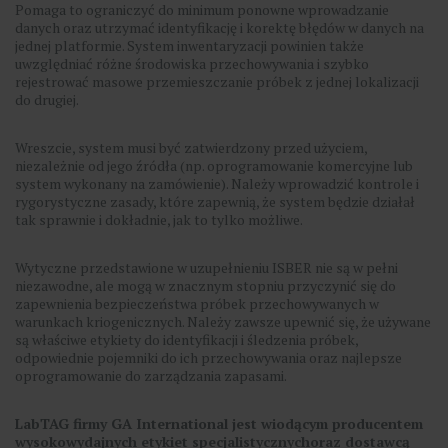
Pomaga to ograniczyć do minimum ponowne wprowadzanie
danych oraz utrzymać identyfikację i korektę błędów w danych na
jednej platformie. System inwentaryzacji powinien także
uwzględniać różne środowiska przechowywania i szybko
rejestrować masowe przemieszczanie próbek z jednej lokalizacji
do drugiej.
Wreszcie, system musi być zatwierdzony przed użyciem,
niezależnie od jego źródła (np. oprogramowanie komercyjne lub
system wykonany na zamówienie). Należy wprowadzić kontrole i
rygorystyczne zasady, które zapewnią, że system będzie działał
tak sprawnie i dokładnie, jak to tylko możliwe.
Wytyczne przedstawione w uzupełnieniu ISBER nie są w pełni
niezawodne, ale mogą w znacznym stopniu przyczynić się do
zapewnienia bezpieczeństwa próbek przechowywanych w
warunkach kriogenicznych. Należy zawsze upewnić się, że używane
są właściwe etykiety do identyfikacji i śledzenia próbek,
odpowiednie pojemniki do ich przechowywania oraz najlepsze
oprogramowanie do zarządzania zapasami.
LabTAG firmy GA International jest wiodącym producentem
wysokowydajnych etykiet specjalistycznych
oraz dostawcą