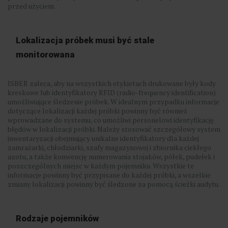
przed użyciem.
Lokalizacja próbek musi być stale
monitorowana
ISBER zaleca, aby na wszystkich etykietach drukowane były kody
kreskowe lub identyfikatory RFID (radio-frequency identification)
umożliwiające śledzenie próbek. W idealnym przypadku informacje
dotyczące lokalizacji każdej próbki powinny być również
wprowadzane do systemu, co umożliwi personelowi identyfikację
błędów w lokalizacji próbki. Należy stosować szczegółowy system
inwentaryzacji obejmujący unikalne identyfikatory dla każdej
zamrażarki, chłodziarki, szafy magazynowej i zbiornika ciekłego
azotu, a także konwencję numerowania stojaków, półek, pudełek i
poszczególnych miejsc w każdym pojemniku. Wszystkie te
informacje powinny być przypisane do każdej próbki, a wszelkie
zmiany lokalizacji powinny być śledzone za pomocą ścieżki audytu.
Rodzaje pojemników