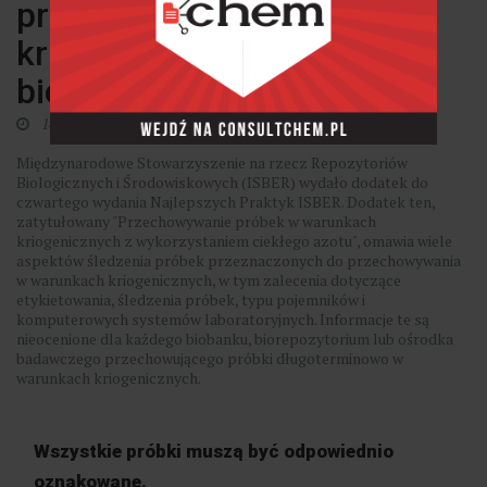
przechowywania próbek
kriogenicznych i
biobankowania
14 czerwca 2022
Międzynarodowe Stowarzyszenie na rzecz Repozytoriów
Biologicznych i Środowiskowych (ISBER) wydało dodatek do
czwartego wydania Najlepszych Praktyk ISBER. Dodatek ten,
zatytułowany "Przechowywanie próbek w warunkach
kriogenicznych z wykorzystaniem ciekłego azotu", omawia wiele
aspektów śledzenia próbek przeznaczonych do przechowywania
w warunkach kriogenicznych, w tym zalecenia dotyczące
etykietowania, śledzenia próbek, typu pojemników i
komputerowych systemów laboratoryjnych. Informacje te są
nieocenione dla każdego biobanku, biorepozytorium lub ośrodka
badawczego przechowującego próbki długoterminowo w
warunkach kriogenicznych.
Wszystkie próbki muszą być odpowiednio
oznakowane.