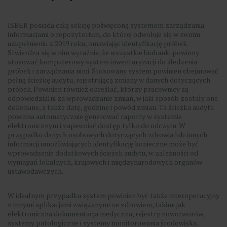
ISBER posiada całą sekcję poświęconą systemom zarządzania
informacjami o repozytorium, do której odwołuje się w swoim
uzupełnieniu z 2019 roku, omawiając identyfikację próbek.
Stwierdza się w nim wyraźnie, że wszystkie biobanki powinny
stosować komputerowy system inwentaryzacji do śledzenia
próbek i zarządzania nimi. Stosowany system powinien obejmować
pełną ścieżkę audytu, rejestrującą zmiany w danych dotyczących
próbek. Powinien również określać, którzy pracownicy są
odpowiedzialni za wprowadzanie zmian, w jaki sposób zostały one
dokonane, a także datę, godzinę i powód zmian. Ta ścieżka audytu
powinna automatycznie generować raporty w systemie
elektronicznym i zapewniać dostęp tylko do odczytu. W
przypadku danych osobowych dotyczących zdrowia lub innych
informacji umożliwiających identyfikację konieczne może być
wprowadzenie dodatkowych ścieżek audytu, w zależności od
wymagań lokalnych, krajowych i międzynarodowych organów
ustawodawczych.
W idealnym przypadku system powinien być także interoperacyjny
z innymi aplikacjami związanymi ze zdrowiem, takimi jak
elektroniczna dokumentacja medyczna, rejestry nowotworów,
systemy patologiczne i systemy monitorowania środowiska.