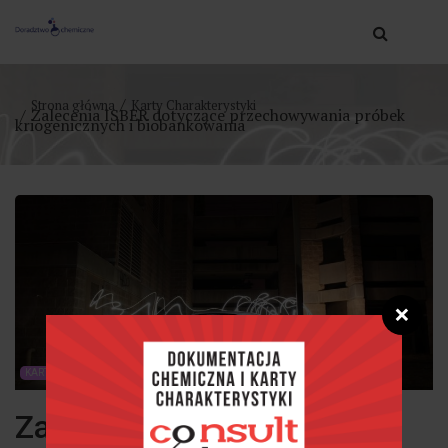
Strona główna
Karty Charakterystyki
Zalecenia ISBER dotyczące przechowywania próbek
kriogenicznych i biobankowania
❌
KARTY CHARAKTERYSTYKI
Zalecenia ISBER dotyczące