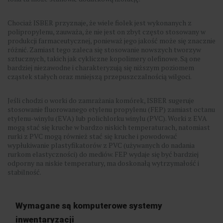
Chociaż ISBER przyznaje, że wiele fiolek jest wykonanych z
polipropylenu, zauważa, że nie jest on zbyt często stosowany w
produkcji farmaceutycznej, ponieważ jego jakość może się znacznie
różnić. Zamiast tego zaleca się stosowanie nowszych tworzyw
sztucznych, takich jak cykliczne kopolimery olefinowe. Są one
bardziej niezawodne i charakteryzują się niższym poziomem
cząstek stałych oraz mniejszą przepuszczalnością wilgoci.
Jeśli chodzi o worki do zamrażania komórek, ISBER sugeruje
stosowanie fluorowanego etylenu propylenu (FEP) zamiast octanu
etylenu-winylu (EVA) lub polichlorku winylu (PVC). Worki z EVA
mogą stać się kruche w bardzo niskich temperaturach, natomiast
rurki z PVC mogą również stać się kruche i powodować
wypłukiwanie plastyfikatorów z PVC (używanych do nadania
rurkom elastyczności) do mediów. FEP wydaje się być bardziej
odporny na niskie temperatury, ma doskonałą wytrzymałość i
stabilność.
Wymagane są komputerowe systemy
inwentaryzacji