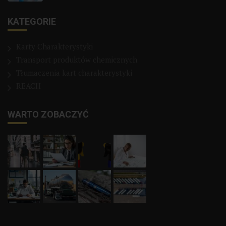
KATEGORIE
Karty Charakterystyki
Transport produktów chemicznych
Tłumaczenia kart charakterystyki
REACH
WARTO ZOBACZYĆ