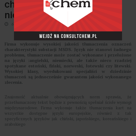
charakterystyki substancji
niebezpiecznych
6 października 2018
Firma wykonuje wysokiej jakości tłumaczenia oznaczeń
charakterystyki substacji MSDS. Język nie stanowi żadnego
problemu, tłumaczenie może zostać wykonane i przełożone
na języki :angielski, niemiecki, ale także nieco rzadziej
spotykane estoński, fiński, norweski, łotewski czy litewski.
Wysokiej klasy, wyedukowani specjaliści w dziedzinie
tłumaczeń są jednocześnie gwarantem jakości wykonanego
zlecenia.
Znajomość aktualnie obowiązujących norm sprawia, że
przetłumaczony tekst będzie z pewnością spełniał ścisłe wymogi
międzynarodowe. Firma wykonuje także tłumaczenia kart na
wszystkie dostępne języki europejskie, również z tak
specyficznych języków jak chiński, japońskiego, koreańskiego i
arabskiego