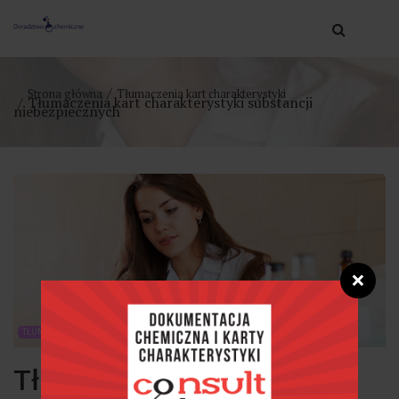
Strona główna
Tłumaczenia kart charakterystyki
Tłumaczenia kart charakterystyki substancji
niebezpiecznych
❌
TŁUMACZENIA KART CHARAKTERYSTYKI
Tłumaczenia kart