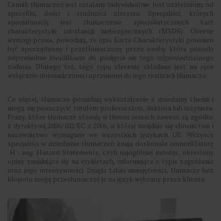
Cennik tłumaczeń jest ustalany indywidualnie. Jest uzależniony od
specyfiki, ilości i trudności zlecenia. Specjaliści, których
specjalnością jest tłumaczenie specjalistycznych kart
charakterystyki substancji niebezpiecznych (MSDS). Obecne
wymogi prawa, powodują, ze opis Karty Charakterystyki powinien
być sporządzony i przetłumaczony przez osobę która posiada
odpowiednie kwalifikacje do podjęcia się tego odpowiedzialnego
zadania. Dlatego też, tego typu zlecenie składane jest na ręce
wyłącznie doświadczonej i uprawionej do jego realizacji tłumacza.
Co więcej, tłumacze posiadają wykształcenie z dziedziny chemii i
mogą się poszczycić tutułem profesorskim, doktora lub inżyniera.
Frazy, które tłumacze stosują w tłumaczeniach zawsze są zgodne
z dyrektywą 2006/102/EC z 2006, w której znajduje się słownictwo i
nazewnictwo wymagane we wszystkich językach UE. Wszyscy
specjaliści w dziedzinie tłumaczeń znają doskonale nomenklaturę
H - ang. Hazard Statements, czyli najogólniej mówiąc, określony
opisy znajdujące się na etykietach, informujące o typie zagrożenia
oraz jego intensywności. Dzięki takiej umiejętności, tłumacze bez
kłopotu mogą przetłumaczyć je na język wybrany przez klienta.