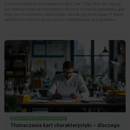
Zarówno etykieta "Live Animals Label", jak i "This Way Up" muszą
być umieszczone na wszystkich czterech stronach pojemnika, gdy
tylko jest to możliwe, zapewniając niezakrytą wentylację. W miarę
możliwości etykieta może zostać wydrukowana na pojemniku.
TŁUMACZENIA KART CHARAKTERYSTYKI
Tłumaczenia kart charakterystyki – dlaczego