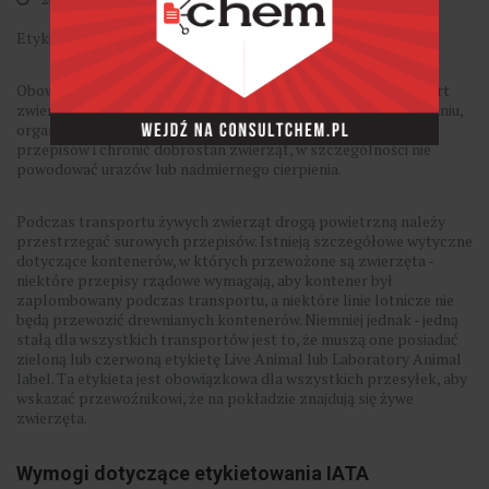
Etykieta "Live Animal Label
Obowiązki Każda osoba zaangażowana w komercyjny transport
zwierząt ma obowiązek, odpowiednio do swojej roli w planowaniu,
organizowaniu i przeprowadzaniu podróży - przestrzegać
przepisów i chronić dobrostan zwierząt, w szczególności nie
powodować urazów lub nadmiernego cierpienia.
Podczas transportu żywych zwierząt drogą powietrzną należy
przestrzegać surowych przepisów. Istnieją szczegółowe wytyczne
dotyczące kontenerów, w których przewożone są zwierzęta -
niektóre przepisy rządowe wymagają, aby kontener był
zaplombowany podczas transportu, a niektóre linie lotnicze nie
będą przewozić drewnianych kontenerów. Niemniej jednak - jedną
stałą dla wszystkich transportów jest to, że muszą one posiadać
zieloną lub czerwoną etykietę Live Animal lub Laboratory Animal
label. Ta etykieta jest obowiązkowa dla wszystkich przesyłek, aby
wskazać przewoźnikowi, że na pokładzie znajdują się żywe
zwierzęta.
Wymogi dotyczące etykietowania IATA