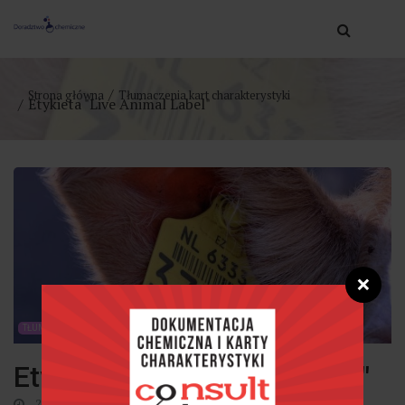
Strona główna
Tłumaczenia kart charakterystyki
Etykieta "Live Animal Label"
❌
TŁUMACZENIA KART CHARAKTERYSTYKI
Etykieta "Live Animal Label"
24 listopada 2020