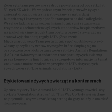
Zwierzęta transportowane są drogą powietrzną od początku lat
30-tych XX wieku. We współczesnym świecie przewóz żywych
zwierząt drogą powietrzną jest uważany za najbardziej
humanitarny i korzystny sposób transportu na duże odległości.
Wszelkie ładunki przewożone liniami lotniczymi są zazwyczaj
trzymane z zachowaniem wyższych standardów bezpieczeństwa
niż jakikolwiek inny środek transportu, a przewóz zwierząt nie
stanowi wyjątku od tej reguły. IATA (Zrzeszenie
Międzynarodowego Transportu Lotniczego) opublikowało swój
własny specyficzny zestaw wymogów, które skupiają się na
bezpieczeństwie i dobrostanie zwierząt - Live Animals Regulations
(LAR) jest światowym standardem transportu żywych zwierząt
przez komercyjne linie lotnicze. Szczegółowe informacje na temat
znakowania można znaleźć w przepisach IATA dotyczących
żywych zwierząt (Live Animals Regulations - LAR).
Etykietowanie żywych zwierząt na kontenerach
Oprócz etykiety "Live Animasl Label", IATA wymaga również, aby
etykiety "Orientation Arrows" lub "This Way Up" były wyświetlane
na pojemniku, aby wskazać, którą stroną do góry należy je umieścić
i konserwować.