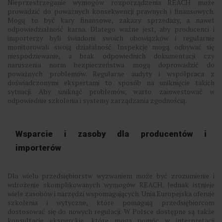
Nieprzestrzeganie wymogów rozporządzenia REACH może
prowadzić do poważnych konsekwencji prawnych i finansowych.
Mogą to być kary finansowe, zakazy sprzedaży, a nawet
odpowiedzialność karna. Dlatego ważne jest, aby producenci i
importerzy byli świadomi swoich obowiązków i regularnie
monitorowali swoją działalność. Inspekcje mogą odbywać się
niespodziewanie, a brak odpowiednich dokumentacji czy
naruszenia norm bezpieczeństwa mogą doprowadzić do
poważnych problemów. Regularne audyty i współpraca z
doświadczonymi ekspertami to sposób na uniknięcie takich
sytuacji. Aby uniknąć problemów, warto zainwestować w
odpowiednie szkolenia i systemy zarządzania zgodnością.
Wsparcie i zasoby dla producentów i
importerów
Dla wielu przedsiębiorstw wyzwaniem może być zrozumienie i
wdrożenie skomplikowanych wymogów REACH. Jednak istnieje
wiele zasobów i narzędzi wspomagających. Unia Europejska oferuje
szkolenia i wytyczne, które pomagają przedsiębiorcom
dostosować się do nowych regulacji. W Polsce dostępne są także
konsultacje eksperckie, które mogą pomóc w interpretacji