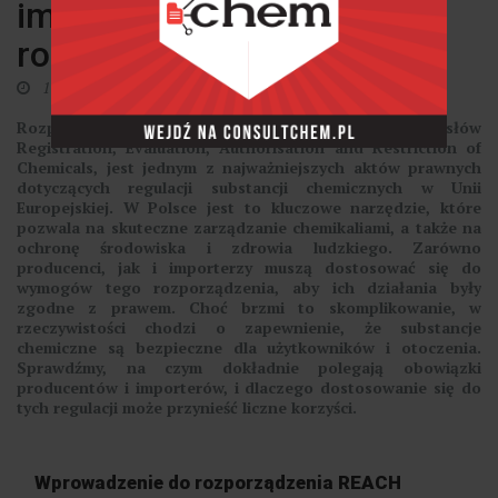
importera w świetle
rozporządzenia REACH
17 lipca 2025
Rozporządzenie REACH, skrót od angielskich słów
Registration, Evaluation, Authorisation and Restriction of
Chemicals, jest jednym z najważniejszych aktów prawnych
dotyczących regulacji substancji chemicznych w Unii
Europejskiej. W Polsce jest to kluczowe narzędzie, które
pozwala na skuteczne zarządzanie chemikaliami, a także na
ochronę środowiska i zdrowia ludzkiego. Zarówno
producenci, jak i importerzy muszą dostosować się do
wymogów tego rozporządzenia, aby ich działania były
zgodne z prawem. Choć brzmi to skomplikowanie, w
rzeczywistości chodzi o zapewnienie, że substancje
chemiczne są bezpieczne dla użytkowników i otoczenia.
Sprawdźmy, na czym dokładnie polegają obowiązki
producentów i importerów, i dlaczego dostosowanie się do
tych regulacji może przynieść liczne korzyści.
Wprowadzenie do rozporządzenia REACH