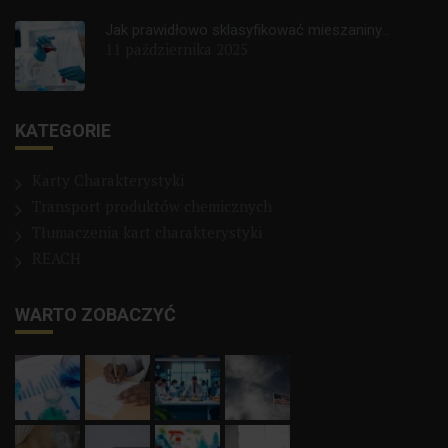
Jak prawidłowo sklasyfikować mieszaniny...
11 października 2025
KATEGORIE
Karty Charakterystyki
Transport produktów chemicznych
Tłumaczenia kart charakterystyki
REACH
WARTO ZOBACZYĆ