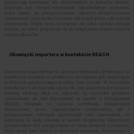
dostarczają informacje dla użytkowników w łańcuchu dostaw.
Kluczowe jest również zatrudnienie odpowiedniego personelu,
który zajmie się przygotowaniem raportów bezpieczeństwa
chemicznego oraz monitorowaniem substancji przez cały cykl jej
użytkowania. Dzięki temu, producent nie tylko spełnia wymogi
prawne, ale także przyczynia się do zwiększenia bezpieczeństwa
swoich odbiorców.
Obowiązki importera w kontekście REACH
Importerzy mają obowiązek rejestracji substancji chemicznych na
podobnych zasadach co producenci, szczególnie gdy importują je
w ilościach przekraczających jedną tonę rocznie. W kontekście
współpracy z dostawcami spoza UE, rola importera jest jeszcze
bardziej złożona. Musi on zapewnić, że wszystkie produkty
sprowadzane do Unii Europejskiej są zgodne z wymaganiami
REACH. Obejmuje to zarówno weryfikację dokumentacji
dostarczonej przez zagranicznych producentów, jak i
przygotowanie własnych sprawozdań oraz zapewnienie, że
substancje te będą używane w sposób bezpieczny. Importerzy
powinni także być przygotowani na różne kontrole i inspekcje,
które mogą mieć miejsce w dowolnym momencie. Partnerstwo z