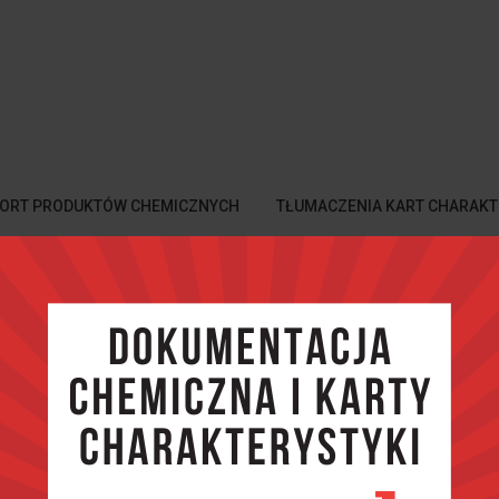
ORT PRODUKTÓW CHEMICZNYCH
TŁUMACZENIA KART CHARAKT
główna
Karty Charakterystyki
Przełom: GA International o