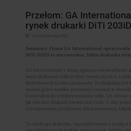
Przełom: GA Internation
rynek drukarki DiTi 203i
23 października 2022
Summary: Firma GA International opracowała 
DiTi 203iD to niezawodna, lekka drukarka ter
GA International z dumą ogłasza wprowadzenie na 
może drukować rolki etykiet termicznych w tryb
dodatkowych źródeł atramentu. Ta drukarka jest ła
można ją bez wysiłku przenieść i ustawić w dowo
konstrukcji do szybkiej wymiany rolki. GA oferuje
jak również drukarki termicznej Cody-3, aby po
rozwiązywaniu problemów lub konserwacji, takich j
Ta niedroga drukarka, zaprojektowana z myślą o
specjalistycznych etykiet termicznych, będzie ró