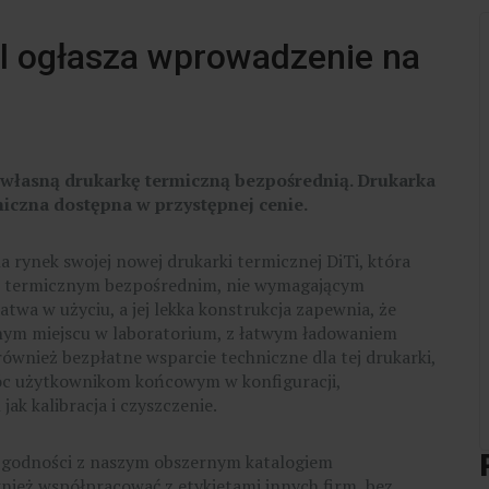
al ogłasza wprowadzenie na
D
własną drukarkę termiczną bezpośrednią. Drukarka
miczna dostępna w przystępnej cenie.
rynek swojej nowej drukarki termicznej DiTi, która
ie termicznym bezpośrednim, nie wymagającym
twa w użyciu, a jej lekka konstrukcja zapewnia, że
lnym miejscu w laboratorium, z łatwym ładowaniem
 również bezpłatne wsparcie techniczne dla tej drukarki,
móc użytkownikom końcowym w konfiguracji,
ak kalibracja i czyszczenie.
 zgodności z naszym obszernym katalogiem
wnież współpracować z etykietami innych firm, bez