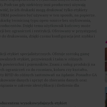
. Podczas gdy niektórzy inni producenci używają
ewnić, że ich drukarki mogą drukować tylko etykiety
że DRM powinien być używany w ten sposób, na papierze.
ukarkę termiczną typu open-source bez szyfrowania,
 producentów. Dzięki temu użytkownik końcowy może
ji bez ograniczeń i restrykcji. Oferowany w przystępnej
 do drukowania, dzięki czemu konfiguracja jest szybka i
cji etykiet specjalistycznych. Oferuje szeroką gamę
owalnych etykiet, przywieszek i taśm w różnych
powierzchni i pojemników. Znani z usług produkcji na
h ograniczeń co do rozmiaru, koloru czy kształtu.
ty RFID do różnych zastosowań na żądanie. Ponadto GA
ukowanie danych i sprzęt do zbierania danych oraz
ania w zakresie identyfikacji i śledzenia dla
roducentem wysokowydajnych etykiet