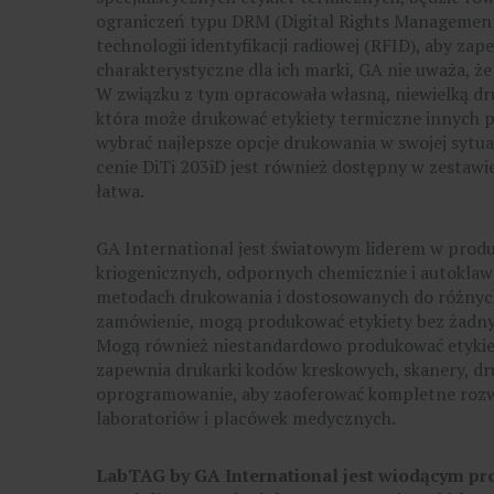
ograniczeń typu DRM (Digital Rights Management)
technologii identyfikacji radiowej (RFID), aby zap
charakterystyczne dla ich marki, GA nie uważa, 
W związku z tym opracowała własną, niewielką dr
która może drukować etykiety termiczne innych
wybrać najlepsze opcje drukowania w swojej sytuac
cenie DiTi 203iD jest również dostępny w zestawie
łatwa.
GA International jest światowym liderem w produk
kriogenicznych, odpornych chemicznie i autoklaw
metodach drukowania i dostosowanych do różnych 
zamówienie, mogą produkować etykiety bez żadnyc
Mogą również niestandardowo produkować etykie
zapewnia drukarki kodów kreskowych, skanery, dr
oprogramowanie, aby zaoferować kompletne rozwiąz
laboratoriów i placówek medycznych.
LabTAG by GA International jest wiodącym p