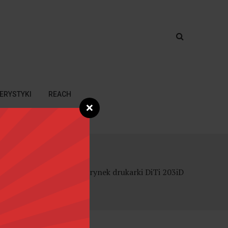
ERYSTYKI
REACH
❌
głasza wprowadzenie na rynek drukarki DiTi 203iD