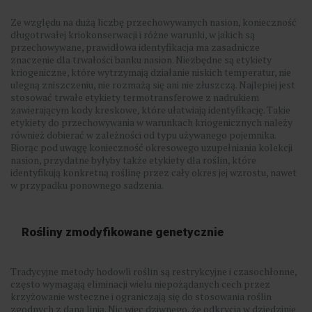
Ze względu na dużą liczbę przechowywanych nasion, konieczność
długotrwałej kriokonserwacji i różne warunki, w jakich są
przechowywane, prawidłowa identyfikacja ma zasadnicze
znaczenie dla trwałości banku nasion. Niezbędne są etykiety
kriogeniczne, które wytrzymają działanie niskich temperatur, nie
ulegną zniszczeniu, nie rozmażą się ani nie złuszczą. Najlepiej jest
stosować trwałe etykiety termotransferowe z nadrukiem
zawierającym kody kreskowe, które ułatwiają identyfikację. Takie
etykiety do przechowywania w warunkach kriogenicznych należy
również dobierać w zależności od typu używanego pojemnika.
Biorąc pod uwagę konieczność okresowego uzupełniania kolekcji
nasion, przydatne byłyby także etykiety dla roślin, które
identyfikują konkretną roślinę przez cały okres jej wzrostu, nawet
w przypadku ponownego sadzenia.
Rośliny zmodyfikowane genetycznie
Tradycyjne metody hodowli roślin są restrykcyjne i czasochłonne,
często wymagają eliminacji wielu niepożądanych cech przez
krzyżowanie wsteczne i ograniczają się do stosowania roślin
zgodnych z daną linią. Nic więc dziwnego, że odkrycia w dziedzinie