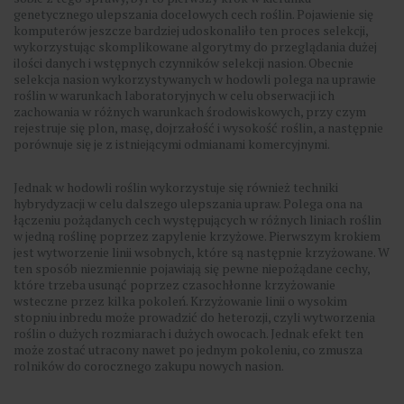
genetycznego ulepszania docelowych cech roślin. Pojawienie się
komputerów jeszcze bardziej udoskonaliło ten proces selekcji,
wykorzystując skomplikowane algorytmy do przeglądania dużej
ilości danych i wstępnych czynników selekcji nasion. Obecnie
selekcja nasion wykorzystywanych w hodowli polega na uprawie
roślin w warunkach laboratoryjnych w celu obserwacji ich
zachowania w różnych warunkach środowiskowych, przy czym
rejestruje się plon, masę, dojrzałość i wysokość roślin, a następnie
porównuje się je z istniejącymi odmianami komercyjnymi.
Jednak w hodowli roślin wykorzystuje się również techniki
hybrydyzacji w celu dalszego ulepszania upraw. Polega ona na
łączeniu pożądanych cech występujących w różnych liniach roślin
w jedną roślinę poprzez zapylenie krzyżowe. Pierwszym krokiem
jest wytworzenie linii wsobnych, które są następnie krzyżowane. W
ten sposób niezmiennie pojawiają się pewne niepożądane cechy,
które trzeba usunąć poprzez czasochłonne krzyżowanie
wsteczne przez kilka pokoleń. Krzyżowanie linii o wysokim
stopniu inbredu może prowadzić do heterozji, czyli wytworzenia
roślin o dużych rozmiarach i dużych owocach. Jednak efekt ten
może zostać utracony nawet po jednym pokoleniu, co zmusza
rolników do corocznego zakupu nowych nasion.