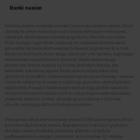
Banki nasion
Selekcja nasion wymusiła również tworzenie banków nasion, które
chronią te cenne nasiona przed różnymi niebezpieczeństwami,
takimi jak ekstremalne warunki pogodowe, choroby czy wojny.
Stale rosnące zagrożenie związane ze zmianami klimatu może
prowadzić do wielu ekstremalnych zjawisk pogodowych, w tym
klęsk żywiołowych, które mogą zniszczyć całe uprawy, zagrażając
światowemu zaopatrzeniu w żywność. Banki nasion mogą
dostarczać świeże nasiona na tereny dotknięte klęską, aby
umożliwić odbudowę upraw. Banki nasion pełnią także rolę
głównych strażników różnorodności upraw, przechowując nasiona
różnych odmian tych samych roślin (np. pszenicy amerykańskiej i
azjatyckiej). Ponadto banki nasion dostarczają próbki nasion do
różnych instytutów badawczych w celu przeprowadzenia badań,
ponieważ niektóre rośliny okazały się przydatne w leczeniu
chorób i wymagają dalszych eksperymentów.
Obecnie na całym świecie istnieje ponad 1700 banków genów, które
przechowują kolekcje nasion. Największym z nich jest globalny
skarbiec nasion Svalbald, położony głęboko za kołem
podbiegunowym, mogący pomieścić maksymalnie 4,5 miliona