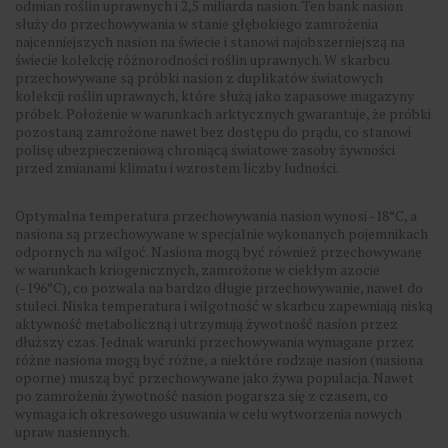
odmian roślin uprawnych i 2,5 miliarda nasion. Ten bank nasion
służy do przechowywania w stanie głębokiego zamrożenia
najcenniejszych nasion na świecie i stanowi najobszerniejszą na
świecie kolekcję różnorodności roślin uprawnych. W skarbcu
przechowywane są próbki nasion z duplikatów światowych
kolekcji roślin uprawnych, które służą jako zapasowe magazyny
próbek. Położenie w warunkach arktycznych gwarantuje, że próbki
pozostaną zamrożone nawet bez dostępu do prądu, co stanowi
polisę ubezpieczeniową chroniącą światowe zasoby żywności
przed zmianami klimatu i wzrostem liczby ludności.
Optymalna temperatura przechowywania nasion wynosi -18°C, a
nasiona są przechowywane w specjalnie wykonanych pojemnikach
odpornych na wilgoć. Nasiona mogą być również przechowywane
w warunkach kriogenicznych, zamrożone w ciekłym azocie
(-196°C), co pozwala na bardzo długie przechowywanie, nawet do
stuleci. Niska temperatura i wilgotność w skarbcu zapewniają niską
aktywność metaboliczną i utrzymują żywotność nasion przez
dłuższy czas. Jednak warunki przechowywania wymagane przez
różne nasiona mogą być różne, a niektóre rodzaje nasion (nasiona
oporne) muszą być przechowywane jako żywa populacja. Nawet
po zamrożeniu żywotność nasion pogarsza się z czasem, co
wymaga ich okresowego usuwania w celu wytworzenia nowych
upraw nasiennych.