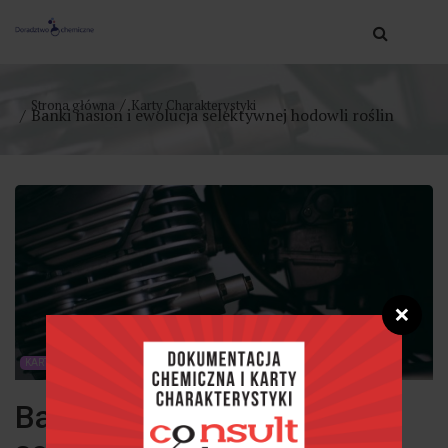
Strona główna
Karty Charakterystyki
Banki nasion i ewolucja selektywnej hodowli roślin
❌
KARTY CHARAKTERYSTYKI
Banki nasion i ewolucja