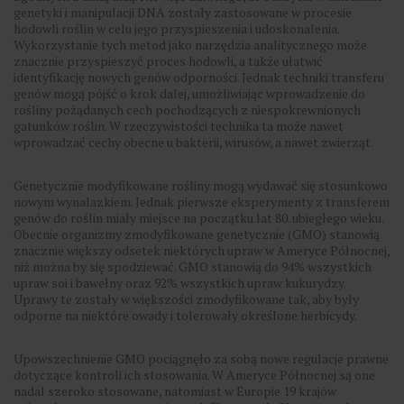
genetyki i manipulacji DNA zostały zastosowane w procesie
hodowli roślin w celu jego przyspieszenia i udoskonalenia.
Wykorzystanie tych metod jako narzędzia analitycznego może
znacznie przyspieszyć proces hodowli, a także ułatwić
identyfikację nowych genów odporności. Jednak techniki transferu
genów mogą pójść o krok dalej, umożliwiając wprowadzenie do
rośliny pożądanych cech pochodzących z niespokrewnionych
gatunków roślin. W rzeczywistości technika ta może nawet
wprowadzać cechy obecne u bakterii, wirusów, a nawet zwierząt.
Genetycznie modyfikowane rośliny mogą wydawać się stosunkowo
nowym wynalazkiem. Jednak pierwsze eksperymenty z transferem
genów do roślin miały miejsce na początku lat 80. ubiegłego wieku.
Obecnie organizmy zmodyfikowane genetycznie (GMO) stanowią
znacznie większy odsetek niektórych upraw w Ameryce Północnej,
niż można by się spodziewać. GMO stanowią do 94% wszystkich
upraw soi i bawełny oraz 92% wszystkich upraw kukurydzy.
Uprawy te zostały w większości zmodyfikowane tak, aby były
odporne na niektóre owady i tolerowały określone herbicydy.
Upowszechnienie GMO pociągnęło za sobą nowe regulacje prawne
dotyczące kontroli ich stosowania. W Ameryce Północnej są one
nadal szeroko stosowane, natomiast w Europie 19 krajów